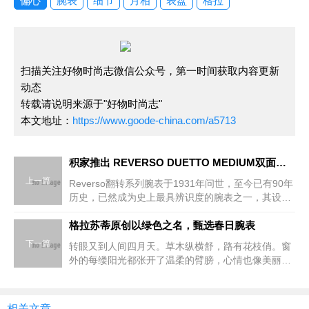
偏心
腕表
细节
月相
表盘
格拉
扫描关注好物时尚志微信公众号，第一时间获取内容更新
动态
转载请说明来源于"好物时尚志"
本文地址：
https://www.goode-china.com/a5713
积家推出 REVERSO DUETTO MEDIUM双面翻转系列腕表
上一篇
Reverso翻转系列腕表于1931年问世，至今已有90年
历史，已然成为史上最具辨识度的腕表之一，其设计
倍受男士和女士欣赏，堪称难得一见的典范杰作。
2021年，积家以全新设计演绎其中一款倍受推崇的表
格拉苏蒂原创以绿色之名，甄选春日腕表
款
下一篇
转眼又到人间四月天。草木纵横舒，路有花枝俏。窗
外的每缕阳光都张开了温柔的臂膀，心情也像美丽的
花瓣一样随风摇曳。踏草青茵软，看花红锦鲜。准备
起来，春游踏青，尽享和煦春风!格拉苏蒂原创以绿色
之名，甄选春日
相关文章