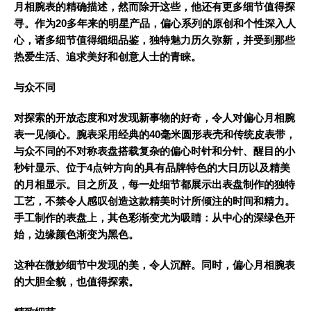
月相腕表的精确描述，然而除开这些，他还有更多细节值得探
寻。作为20多年来的明星产品，偏心系列的原创和个性深入人
心，诸多细节值得细细品鉴，独特魅力历久弥新，并受到那些
热爱生活、追求美好和创意人士的青睐。
与众不同
对探索的开放态度和对发现新事物的好奇，令人对偏心月相腕
表一见倾心。腕表采用经典的40毫米圆形表壳和传统皮表带，
与众不同的不对称表盘搭载复杂的偏心时针和分针、醒目的小
秒针显示、位于4点钟方向的具有品牌特色的大日历以及精美
的月相显示。目之所及，每一处细节都展示出表盘制作的独特
工艺，不禁令人感叹创造这款精美时计所倾注的时间和精力。
手工制作的表盘上，其色彩渐变尤为吸睛：从中心的深绿色开
始，边缘颜色渐变为黑色。
这种在微妙细节中发现的美，令人沉醉。同时，偏心月相腕表
的大胆全貌，也值得探索。