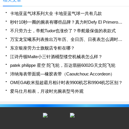
卡地亚蓝气球系列大全 卡地亚蓝气球一共有几款
秒针10秒一圈的腕表有哪些品牌？真力时Defy El Primero 21
不只劳力士，帝舵Tudor也涨价了？帝舵最保值的表款式
万宝龙宝曦系列表推出万年历、全日历、日夜表怎么调时间？
东京银座劳力士旗舰店专柜在哪？
江诗丹顿Malte小三针酒桶型缕空机械表怎么样？
patek philippe 星空 陀飞轮，百达翡丽6002G天文陀飞轮
沛纳海表带面观—橡胶表带（Caoutchouc Accordeon）
OMEGA欧米茄超霸月相计时表9900机芯和9904机芯区别？
爱马仕月相表，月读时光腕表型号外观