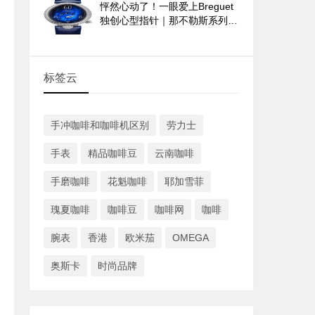
怦然心动了！一眼爱上Breguet
独创心型指针｜那不勒斯系列
9835与9838腕表
标签云
手冲咖啡和咖啡机区别
劳力士
手表
精品咖啡豆
云南咖啡
手磨咖啡
花魁咖啡
耶加雪菲
瑰夏咖啡
咖啡豆
咖啡网
咖啡
腕表
香港
欧米茄
OMEGA
奥斯卡
时尚品牌