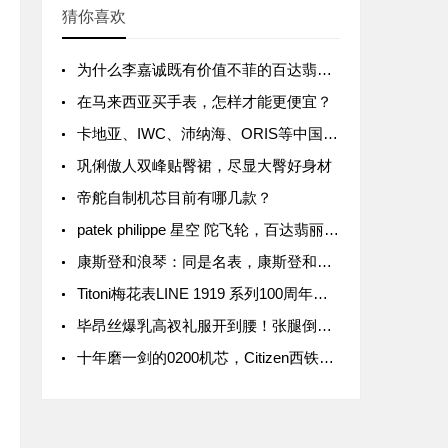
猜你喜欢
为什么李嘉诚既有价值不菲的百达翡丽，也戴几千块钱的电子表？
在马来西亚买手表，怎样才能更便宜？
卡地亚、IWC、沛纳海、ORIS等中国涨价，最高涨幅15%
巩俐傲人双峰贴臀裙，尽显大臀好身材
帝舵自制机芯目前有哪几款？
patek philippe 星空 陀飞轮，百达翡丽6002G天文陀飞轮
康斯登和浪琴：同是名表，康斯登和浪琴究竟有何区别？
Titoni梅花表LINE 1919 系列100周年纪念款价格介绍
毕昂丝爆乳高衩礼服开到腰！张腿倒出巨胸、三角洲网暴动
十年磨一剑的0200机芯，Citizen西铁城发布全新高级腕表