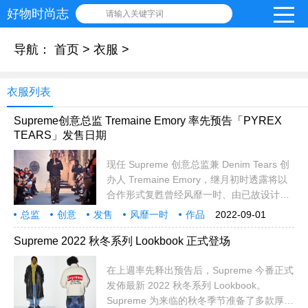
好物时尚志
请输入关键字词
导航：
首页
>
衣服
>
衣服列表
Supreme创意总监 Tremaine Emory 率先预告「PYREX
TEARS」发售日期
现任 Supreme 创意总监兼 Denim Tears 创
办人 Tremaine Emory，继月初时透露将以
合作形式复甦曾经风靡一时、由已故设计师
Virgil Abloh 操刀的 PYREX V
总监
创意
发售
风靡一时
作品
2022-09-01
全新
创办人
形式
形象
情报
意义
照片
画家
精神
设计师
Supreme 2022 秋冬系列 Lookbook 正式登场
在上週率先释出预告后，Supreme 今番正式
发佈最新 2022 秋冬系列 Lookbook。
Supreme 为来临的秋冬季节准备了多款厚重