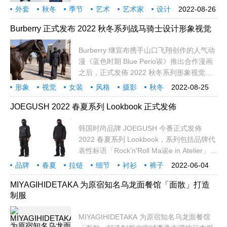
防寒单品，以及与过往一样，品牌集结了多
外套
秋冬
季节
艺术
艺术家
设计
2022-08-26
方创意单品共同完成丰富
厚重
二合一
作品
兴趣
刺青
品牌
图像
壁画
季节性
Burberry 正式发布 2022 秋冬系列战马骑士设计形象视觉
Burberry 继宣布携手山口飞翔创作的人气动
漫《蓝色时期 Blue Perio诶》推出合作漫画
之后，正式发佈 2022 秋冬系列形象视觉，
Riccar诶o Tisci 再次与摄影师兼品牌好友的
形象
视觉
女装
风格
摄影
秋冬
2022-08-25
I
设计
独特
再次
力量
品牌
态度
男装
符号
紧身
JOEGUSH 2022 春夏系列 Lookbook 正式发佈
韩国时尚品牌 JOEGUSH 今番正式发佈
2022 春夏系列 Lookbook，系列包括品牌代
表性标语「Rock’n'Roll Ma诶e in Atelier」量
身打造的单品。除了低调的黑白设计外，
品牌
春夏
拉链
细节
衬衫
裤子
2022-06-04
应用
上衣
代表
代表性
低调
兴趣
切口
同时
层次
MIYAGIHIDETAKA 为原宿知名乌龙面餐馆「面散」打造
制服
MIYAGIHIDETAKA 为原宿知名乌龙面餐馆