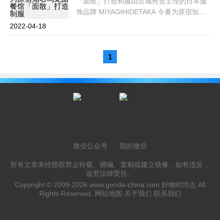
「面散」打造制服由宫城秀贵主理的日本服
饰品牌 MIYAGIHIDETAKA 今番为原宿知名
乌龙面餐馆「面散」（MENCHIRASHI）打
2022-04-18
造制服。制服以
1
微信公众号
我的微信
所有文章未经授权禁止转载、摘编、复制或建立镜像，如有违反，
追究法律责任。
Copyright © 2009-2026
www.goode-china.com
好物时尚志 All
Rights Reserved.
网站地图
关于我们
联系我们