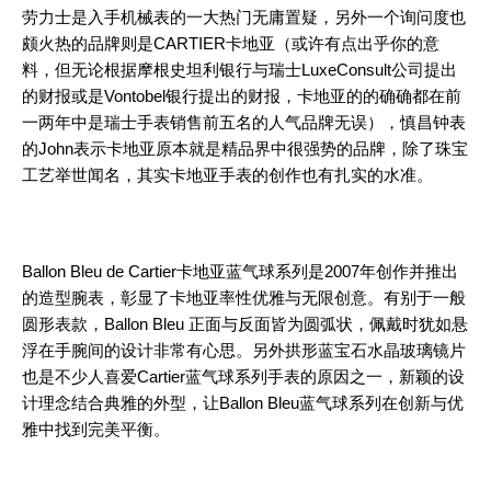
劳力士是入手机械表的一大热门无庸置疑，另外一个询问度也
颇火热的品牌则是CARTIER卡地亚（或许有点出乎你的意
料，但无论根据摩根史坦利银行与瑞士LuxeConsult公司提出
的财报或是Vontobel银行提出的财报，卡地亚的的确确都在前
一两年中是瑞士手表销售前五名的人气品牌无误），慎昌钟表
的John表示卡地亚原本就是精品界中很强势的品牌，除了珠宝
工艺举世闻名，其实卡地亚手表的创作也有扎实的水准。
Ballon Bleu de Cartier卡地亚蓝气球系列是2007年创作并推出
的造型腕表，彰显了卡地亚率性优雅与无限创意。有别于一般
圆形表款，Ballon Bleu 正面与反面皆为圆弧状，佩戴时犹如悬
浮在手腕间的设计非常有心思。另外拱形蓝宝石水晶玻璃镜片
也是不少人喜爱Cartier蓝气球系列手表的原因之一，新颖的设
计理念结合典雅的外型，让Ballon Bleu蓝气球系列在创新与优
雅中找到完美平衡。