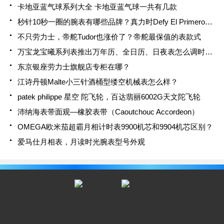
卡地亚蓝气球系列大全 卡地亚蓝气球一共有几款
秒针10秒一圈的腕表有哪些品牌？真力时Defy El Primero 21
不只劳力士，帝舵Tudor也涨价了？帝舵最保值的表款式
万宝龙宝曦系列表推出万年历、全日历、日夜表怎么调时间？
东京银座劳力士旗舰店专柜在哪？
江诗丹顿Malte小三针酒桶型缕空机械表怎么样？
patek philippe 星空 陀飞轮，百达翡丽6002G天文陀飞轮
沛纳海表带面观—橡胶表带（Caoutchouc Accordeon）
OMEGA欧米茄超霸月相计时表9900机芯和9904机芯区别？
爱马仕月相表，月读时光腕表型号外观