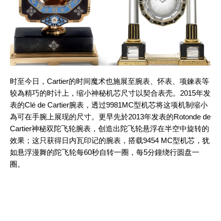
时至今日，Cartier的时间魔术也施展至腕表、怀表、项鍊表等
较為精巧的时计上，缩小神秘机芯尺寸以契合表壳。2015年发
表的Clé de Cartier腕表，透过9981MC型机芯将这项机制缩小
為可在手腕上展现的尺寸。更早先於2013年发表的Rotonde de
Cartier神秘双陀飞轮腕表，创造出陀飞轮悬浮在半空中旋转的
效果；这只获得日内瓦印记的腕表，搭载9454 MC型机芯，犹
如悬浮漫舞的陀飞轮每60秒自转一圈，每5分鐘绕行圆盘一
圈。