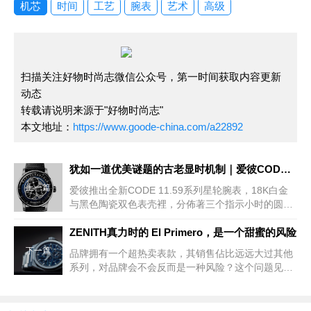
机芯
时间
工艺
腕表
艺术
高级
扫描关注好物时尚志微信公众号，第一时间获取内容更新
动态
转载请说明来源于"好物时尚志"
本文地址：
https://www.goode-china.com/a22892
犹如一道优美谜题的古老显时机制｜爱彼CODE 11.59系列星轮腕表，再现「时间漫游」功能
上一篇
爱彼推出全新CODE 11.59系列星轮腕表，18K白金
与黑色陶瓷双色表壳裡，分佈著三个指示小时的圆
盘，显时方式犹如一道优美的谜题。这种独特的显示
机制，是得自17世纪发明的「时间漫游」（Heure V
ZENITH真力时的 El Primero，是一个甜蜜的风险
下一篇
品牌拥有一个超热卖表款，其销售佔比远远大过其他
系列，对品牌会不会反而是一种风险？这个问题见仁
见智。而且，除非自己遇到了，不然也只是看别人销
售长红羡慕嫉妒而已。在表坛，有资格必须处理这种
「甜蜜的风险」的