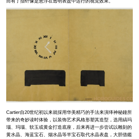
而有了指针像是悬浮在透明表盘中运行的视觉效果。
Cartier自20世纪初以来就採用华美精巧的手法来演绎神秘鐘所
带来的奇妙读时体验，以装饰艺术风格形塑其造型，选用縞玛
瑙、玛瑙、软玉或黄金打造底座，后来再进一步尝试以雕刻的
黄水晶、海蓝宝石、烟水晶等半宝石取代水晶表盘，大胆借鑑