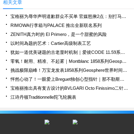
相关文章
宝格丽为辱华声明道歉群众不买单 官媒怒揪2点：别打马虎眼
RIMOWA行李箱与PALACE 推出全新联名系列
ZENITH真力时的 El Primero，是一个甜蜜的风险
以时间為题的艺术：Cartier高级制表工艺
犹如一道优美谜题的古老显时机制｜爱彼CODE 11.59系列星轮腕表，再现「时间漫游」功能
零氧！耐用、精准、不起雾｜Montblanc 1858系列Geosphere世界时区零氧限量腕表的极限探险魂
挑战极限巔峰！万宝龙发表1858系列Geosphere世界时间限量零氧腕表
怦然心动了！一眼爱上Breguet独创心型指针｜那不勒斯系列9835与9838腕表
宝格丽推出具有复古设计的BVLGARI Octo Finissimo二针款限量版腕表
江诗丹顿Traditionnelle陀飞轮腕表