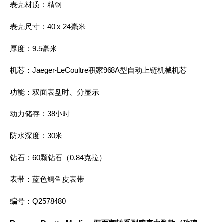
表壳材质：精钢
表壳尺寸：40 x 24毫米
厚度：9.5毫米
机芯：Jaeger-LeCoultre积家968A型自动上链机械机芯
功能：双面表盘时、分显示
动力储存：38小时
防水深度：30米
钻石：60颗钻石（0.84克拉）
表带：蓝色鳄鱼皮表带
编号：Q2578480