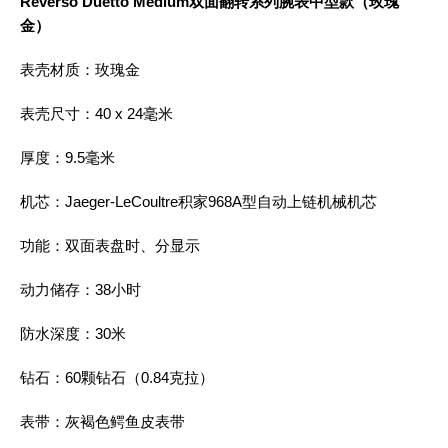
Reverso Duetto Medium
双面翻转系列腕表中型款（玫瑰
金）
表壳材质：玫瑰金
表壳尺寸：40 x 24毫米
厚度：9.5毫米
机芯：Jaeger-LeCoultre积家968A型自动上链机械机芯
功能：双面表盘时、分显示
动力储存：38小时
防水深度：30米
钻石：60颗钻石（0.84克拉）
表带：灰褐色鳄鱼皮表带