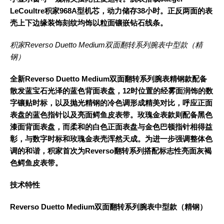
LeCoultre积家968A型机芯，动力储存38小时。正反两面的表
壳上下边缘装饰刻纹均饰以粒面镶嵌钻石线条。
积家
Reverso Duetto Medium
双面翻转系列腕表
中型款（精
钢）
全新Reverso Duetto Medium双面翻转系列腕表精钢款配备
散发蓝宝石光泽的蓝色背面表盘，12时位置的经雾面润饰的数
字镶贴时标，以及抛光精钢的冷色调形成精美对比，呼应正面
表盘的蓝色指针以及亮面鳄鱼皮表带。玫瑰金表款则配备黑色
漆面背面表盘，而柔和的白色正面表盘与金色巴顿指针相得益
彰，与数字时标和玫瑰金表壳浑然天成。为进一步强调整体色
调的和谐，积家首次为Reverso翻转系列搭配标志性亮面灰褐
色鳄鱼皮表带。
技术特性
Reverso Duetto Medium
双面翻转系列腕表中型款（精钢）