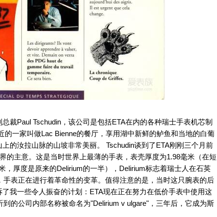
总裁Paul Tschudin，该公司是包括ETA在内的各种瑞士手表机芯制
一家叫做Lac Bienne的餐厅，享用湖中新鲜的鲈鱼和当地的白葡
汝拉山脉的山坡非常美丽。 Tschudin谈到了ETA刚刚三个月前
全世界的主意。这是当时世界上最薄的手表，表壳厚度为1.98毫米（在短
米，厚度是原来的Delirium的一半），Delirium标志着瑞士人在石英
解释说，手表正在进行着革命性的变革。值得注意的是，当时这只腕表的后
了我一些令人振奋的计划：ETA现在正在努力在低价手表中使用这
的公司内部名称被命名为"Delirium v ulgare"，三年后，它成为斯