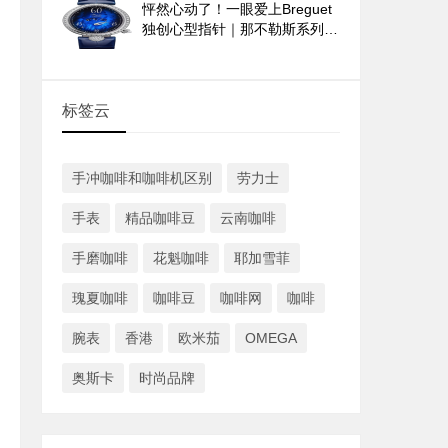
怦然心动了！一眼爱上Breguet
独创心型指针｜那不勒斯系列
9835与9838腕表
标签云
手冲咖啡和咖啡机区别
劳力士
手表
精品咖啡豆
云南咖啡
手磨咖啡
花魁咖啡
耶加雪菲
瑰夏咖啡
咖啡豆
咖啡网
咖啡
腕表
香港
欧米茄
OMEGA
奥斯卡
时尚品牌