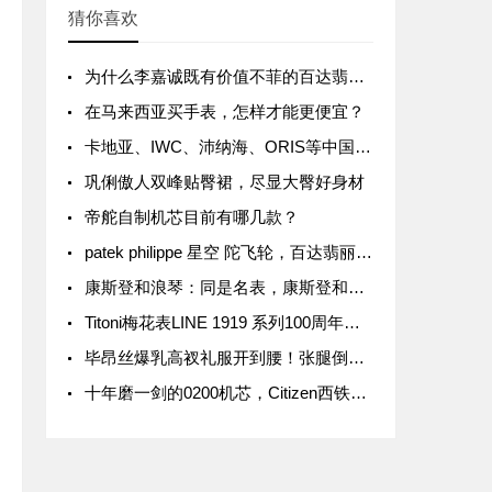
猜你喜欢
为什么李嘉诚既有价值不菲的百达翡丽，也戴几千块钱的电子表？
在马来西亚买手表，怎样才能更便宜？
卡地亚、IWC、沛纳海、ORIS等中国涨价，最高涨幅15%
巩俐傲人双峰贴臀裙，尽显大臀好身材
帝舵自制机芯目前有哪几款？
patek philippe 星空 陀飞轮，百达翡丽6002G天文陀飞轮
康斯登和浪琴：同是名表，康斯登和浪琴究竟有何区别？
Titoni梅花表LINE 1919 系列100周年纪念款价格介绍
毕昂丝爆乳高衩礼服开到腰！张腿倒出巨胸、三角洲网暴动
十年磨一剑的0200机芯，Citizen西铁城发布全新高级腕表