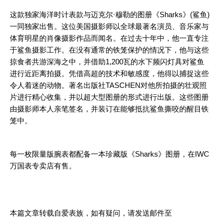
这款独家海洋时计表款与迈克尔·穆勒的图册《Sharks》(鲨鱼)
一同独家出售。这位美国摄影师以全球最著名演员、音乐家与
体育明星的肖像摄影作品而闻名。在过去十年中，他一直专注
于鲨鱼摄影工作。在没有通常的铁笼保护的情况下，他与这些
掠食者共游深海之中，并借助1,200瓦的水下频闪灯具对鲨鱼
进行近距离拍摄。凭借高超的技术和敏感度，他得以捕捉这些
令人着迷的动物。著名出版社TASCHEN对他所拍摄的壮观照
片进行精心收集，并以超大型图册的形式进行出版。这些图册
由摄影师本人亲笔签名，并装订在能够抵抗鲨鱼撕咬的醒目铁
笼中。
每一枚限量版腕表都配备一本珍藏版《Sharks》图册，在IWC
万国表专卖店有售。
本篇文章转载自爱表族，如有疑问，请发送邮件至