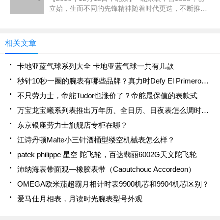
立始，生而不同的先锋精神随着时代更迭，不断推动
品牌的进步。在岁末迎新之际，北京表于北京市华尔
道夫酒店隆重举办新品发布晚宴，推出陀飞轮重磅之
作-
相关文章
卡地亚蓝气球系列大全 卡地亚蓝气球一共有几款
秒针10秒一圈的腕表有哪些品牌？真力时Defy El Primero 21
不只劳力士，帝舵Tudor也涨价了？帝舵最保值的表款式
万宝龙宝曦系列表推出万年历、全日历、日夜表怎么调时间？
东京银座劳力士旗舰店专柜在哪？
江诗丹顿Malte小三针酒桶型缕空机械表怎么样？
patek philippe 星空 陀飞轮，百达翡丽6002G天文陀飞轮
沛纳海表带面观—橡胶表带（Caoutchouc Accordeon）
OMEGA欧米茄超霸月相计时表9900机芯和9904机芯区别？
爱马仕月相表，月读时光腕表型号外观