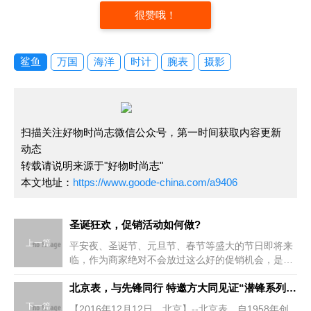
很赞哦！
鲨鱼
万国
海洋
时计
腕表
摄影
扫描关注好物时尚志微信公众号，第一时间获取内容更新
动态
转载请说明来源于"好物时尚志"
本文地址：
https://www.goode-china.com/a9406
圣诞狂欢，促销活动如何做?
上一篇
平安夜、圣诞节、元旦节、春节等盛大的节日即将来
临，作为商家绝对不会放过这么好的促销机会，是
的，节日就是一大商机，圣诞狂欢，促销活动如何
做?深圳TVG礼品手表生产厂家有妙招!促销礼品是促
北京表，与先锋同行 特邀方大同见证“潜锋系列”陀飞轮新品发布
销活动能否成功的
下一篇
【2016年12月12日，北京】--北京表，自1958年创