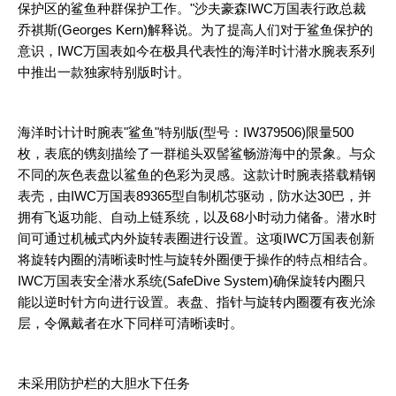
保护区的鲨鱼种群保护工作。"沙夫豪森IWC万国表行政总裁
乔祺斯(Georges Kern)解释说。为了提高人们对于鲨鱼保护的
意识，IWC万国表如今在极具代表性的海洋时计潜水腕表系列
中推出一款独家特别版时计。
海洋时计计时腕表"鲨鱼"特别版(型号：IW379506)限量500
枚，表底的镌刻描绘了一群槌头双髻鲨畅游海中的景象。与众
不同的灰色表盘以鲨鱼的色彩为灵感。这款计时腕表搭载精钢
表壳，由IWC万国表89365型自制机芯驱动，防水达30巴，并
拥有飞返功能、自动上链系统，以及68小时动力储备。潜水时
间可通过机械式内外旋转表圈进行设置。这项IWC万国表创新
将旋转内圈的清晰读时性与旋转外圈便于操作的特点相结合。
IWC万国表安全潜水系统(SafeDive System)确保旋转内圈只
能以逆时针方向进行设置。表盘、指针与旋转内圈覆有夜光涂
层，令佩戴者在水下同样可清晰读时。
未采用防护栏的大胆水下任务