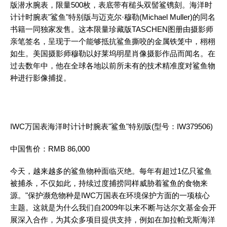
版潜水腕表，限量500枚，表底带有槌头双髻鲨镌刻。海洋时
计计时腕表"鲨鱼"特别版与迈克尔·穆勒(Michael Muller)的同名
书籍一同独家发售。这本限量珍藏版TASCHEN图册由摄影师
亲笔签名，呈现于一个能够抵抗鲨鱼撕咬的金属铁笼中，栩栩
如生。美国摄影师穆勒以好莱坞明星肖像摄影作品而闻名。在
过去数年中，他在全球各地以前所未有的技术精准度对鲨鱼物
种进行影像捕捉。
IWC万国表海洋时计计时腕表"鲨鱼"特别版(型号：IW379506)
中国售价：RMB 86,000
今天，越来越多的鲨鱼物种面临灭绝。每年有超过1亿只鲨鱼
被捕杀，不仅如此，持续过度捕捞同样威胁着鲨鱼的食物来
源。"保护濒危物种是IWC万国表在环境保护方面的一项核心
主题。这就是为什么我们自2009年以来不断与达尔文基金会开
展深入合作，为其众多项目提供支持，例如在加拉帕戈斯海洋