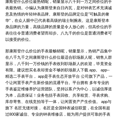
康斯登什么价位最热销呢，销量显示八千到一万之间价位的手
表最热销。小编认为康斯登来自日内瓦，是对钟表艺术充满诚
意及热情的年轻钟表品牌。康斯登的品牌定位是"可触及的奢
华"，在众人眼中已代表着高级的瑞士制腕表。这是康斯登本
身品牌的力量，高级品牌的质量是令人放心的，但高价位的手
表往往令普通消费者望而却步。八九千的价位是普通消费者可
以接受的价位。
那康斯登什么价位的手表最畅销呢，销量显示，热销产品集中
在八千九千之间康斯登什么价位最适合职场新人呢，销售人群
显示，八千到一万价钱的手表收到职场新人的欢迎，毕竟资金
有限。建议想买名表却资金不够的职场新人下载 app。 app--
精选二手表平台， app是手表生态开放平台 公司旗下产品，一
个让闲置手表产生新价值的流通平台。平台拥有 多年专业的
手表鉴定维修养护运营团队，坚持以客户为中心，以诚信厚道
为本，品质保证！业务包括手表回收、共享租赁、寻表求购、
库存寄售、在线竞拍等于一体，让闲置资产产生价值。 app与
旗下 名匠无缝对接， 名匠是全国钟表诚信联盟，在全国有超
过800家诚信、专业的钟表维修店，能为用户提供可靠的手表