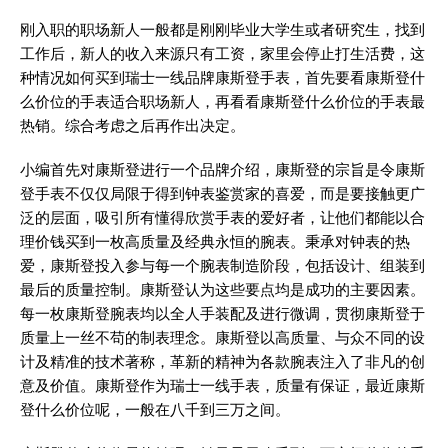
刚入职的职场新人一般都是刚刚毕业大学生或者研究生，找到
工作后，新人的收入来源只有工资，家里会停止打生活费，这
种情况如何买到瑞士一线品牌康斯登手表，首先要看康斯登什
么价位的手表适合职场新人，再看看康斯登什么价位的手表最
热销。综合考虑之后再作出决定。
小编首先对康斯登进行一个品牌介绍，康斯登的宗旨是令康斯
登手表不仅仅局限于得到钟表鉴赏家的喜爱，而是要接触更广
泛的层面，吸引所有懂得欣赏手表的爱好者，让他们都能以合
理价钱买到一枚高质量及经典永恒的腕表。秉承对钟表的热
爱，康斯登投入参与每一个腕表制造阶段，包括设计、组装到
最后的质量控制。康斯登认为这些要点均是成功的主要因素。
每一枚康斯登腕表均以全人手装配及进行微调，贯彻康斯登于
质量上一丝不苟的制表理念。康斯登以高质量、与众不同的设
计及精准的技术著称，革新的精神为各款腕表注入了非凡的创
意及价值。康斯登作为瑞士一线手表，质量有保证，最近康斯
登什么价位呢，一般在八千到三万之间。