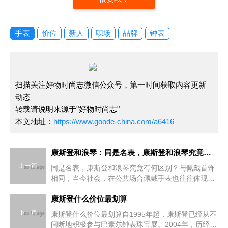
手表
价位
新人
职场
品牌
钟表
扫描关注好物时尚志微信公众号，第一时间获取内容更新
动态
转载请说明来源于"好物时尚志"
本文地址：
https://www.goode-china.com/a6416
康斯登和浪琴：同是名表，康斯登和浪琴究竟有何区别？
上一篇
同是名表，康斯登和浪琴究竟有何区别？与佩戴首饰
相同，当今社会，在公共场合佩戴手表也往往体现着
佩戴者的地位、身份和财富状况，因此在人际交往
中，人们所戴的手表大都引人瞩目。对于手表品牌的
康斯登什么价位最划算
挑选，想必也困扰了
下一篇
康斯登什么价位最划算自1995年起，康斯登已经从不
间断地积极参与巴素尔钟表珠宝展。2004年，历经三