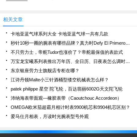
年时间的研发，自家Heart Beat机芯--FC-910成功推
出，让康斯登这个年轻而充满创意的品牌
相关文章
卡地亚蓝气球系列大全 卡地亚蓝气球一共有几款
秒针10秒一圈的腕表有哪些品牌？真力时Defy El Primero 21
不只劳力士，帝舵Tudor也涨价了？帝舵最保值的表款式
万宝龙宝曦系列表推出万年历、全日历、日夜表怎么调时间？
东京银座劳力士旗舰店专柜在哪？
江诗丹顿Malte小三针酒桶型缕空机械表怎么样？
patek philippe 星空 陀飞轮，百达翡丽6002G天文陀飞轮
沛纳海表带面观—橡胶表带（Caoutchouc Accordeon）
OMEGA欧米茄超霸月相计时表9900机芯和9904机芯区别？
爱马仕月相表，月读时光腕表型号外观