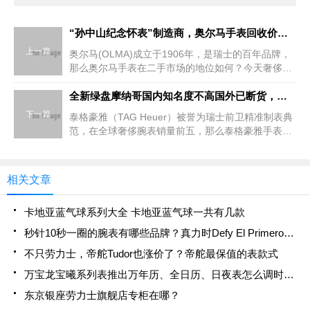
“孙中山纪念怀表”制造商，奥尔马手表回收价格是多少？
上一篇
奥尔马(OLMA)成立于1906年，是瑞士的百年品牌，
那么奥尔马手表在二手市场的地位如何？今天奢侈品
回收小编和大家聊聊在二手手表回收市场，奥尔马手
表回收价格。OLMA奥尔马早在1920年便已经与中国
全新绿盘摩纳哥国内知名度不高国外已断货，哪里高价回收二手表
建
下一篇
泰格豪雅（TAG Heuer）被誉为瑞士前卫精准制表典
范，在全球奢侈腕表销量前五，那么泰格豪雅手表在
二手市场的地位如何？今天奢侈品回收小编和大家聊
聊在二手手表回收市场，高价回收二手表。今年，
TAG H
相关文章
卡地亚蓝气球系列大全 卡地亚蓝气球一共有几款
秒针10秒一圈的腕表有哪些品牌？真力时Defy El Primero 21
不只劳力士，帝舵Tudor也涨价了？帝舵最保值的表款式
万宝龙宝曦系列表推出万年历、全日历、日夜表怎么调时间？
东京银座劳力士旗舰店专柜在哪？