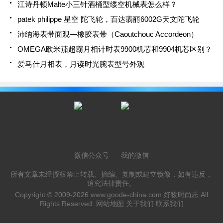
江诗丹顿Malte小三针酒桶型缕空机械表怎么样？
patek philippe 星空 陀飞轮，百达翡丽6002G天文陀飞轮
沛纳海表带面观—橡胶表带（Caoutchouc Accordeon）
OMEGA欧米茄超霸月相计时表9900机芯和9904机芯区别？
爱马仕月相表，月读时光腕表型号外观
微信公众号
我的微信
所有文章未经授权禁止转载、摘编、复制或建立镜像，如有违反，
追究法律责任。
Copyright © 2009-2026
www.goode-china.com
好物时尚志 All
Rights Reserved.
网站地图
关于我们
联系我们