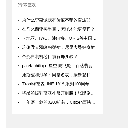
猜你喜欢
为什么李嘉诚既有价值不菲的百达翡丽，也戴几千块钱的电子表？
在马来西亚买手表，怎样才能更便宜？
卡地亚、IWC、沛纳海、ORIS等中国涨价，最高涨幅15%
巩俐傲人双峰贴臀裙，尽显大臀好身材
帝舵自制机芯目前有哪几款？
patek philippe 星空 陀飞轮，百达翡丽6002G天文陀飞轮
康斯登和浪琴：同是名表，康斯登和浪琴究竟有何区别？
Titoni梅花表LINE 1919 系列100周年纪念款价格介绍
毕昂丝爆乳高衩礼服开到腰！张腿倒出巨胸、三角洲网暴动
十年磨一剑的0200机芯，Citizen西铁城发布全新高级腕表