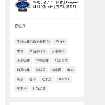
怦然心动了！一眼爱上Breguet
独创心型指针｜那不勒斯系列
9835与9838腕表
标签云
手冲咖啡和咖啡机区别
劳力士
手表
精品咖啡豆
云南咖啡
手磨咖啡
花魁咖啡
耶加雪菲
瑰夏咖啡
咖啡豆
咖啡网
咖啡
腕表
香港
欧米茄
OMEGA
奥斯卡
时尚品牌