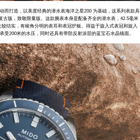
动而打造，以美度经典的潜水表海洋之星200 为基础，这系列表款具
复古版，致敬限量版。这款腕表本身是配备齐全的潜水表，42.5毫米
比较结实，有棱角分明的表耳和表冠护板。得益于旋入式表冠和旋入
可承受200米的水压，同时还具有带防反射涂层的蓝宝石水晶镜面。