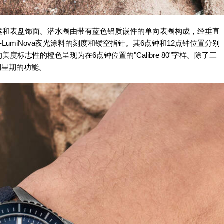
案和表盘饰面。潜水圈由带有蓝色铝质嵌件的单向表圈构成，经垂直
LumiNova夜光涂料的刻度和镂空指针。其6点钟和12点钟位置分别
标志性的橙色呈现为在6点钟位置的"Calibre 80"字样。除了三
期星期的功能。