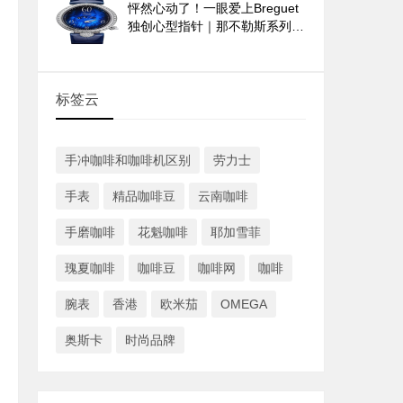
怦然心动了！一眼爱上Breguet
独创心型指针｜那不勒斯系列
9835与9838腕表
标签云
手冲咖啡和咖啡机区别
劳力士
手表
精品咖啡豆
云南咖啡
手磨咖啡
花魁咖啡
耶加雪菲
瑰夏咖啡
咖啡豆
咖啡网
咖啡
腕表
香港
欧米茄
OMEGA
奥斯卡
时尚品牌