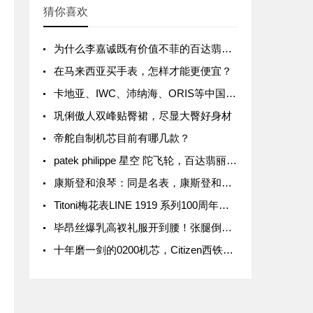
猜你喜欢
为什么李嘉诚既有价值不菲的百达翡丽，也戴几千块钱的电子表？
在马来西亚买手表，怎样才能更便宜？
卡地亚、IWC、沛纳海、ORIS等中国涨价，最高涨幅15%
巩俐傲人双峰贴臀裙，尽显大臀好身材
帝舵自制机芯目前有哪几款？
patek philippe 星空 陀飞轮，百达翡丽6002G天文陀飞轮
康斯登和浪琴：同是名表，康斯登和浪琴究竟有何区别？
Titoni梅花表LINE 1919 系列100周年纪念款价格介绍
毕昂丝爆乳高衩礼服开到腰！张腿倒出巨胸、三角洲网暴动
十年磨一剑的0200机芯，Citizen西铁城发布全新高级腕表