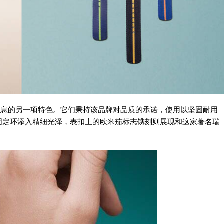
气息的另一项特色。它们秉持该品牌对品质的承诺，使用以坚固耐用
固定环添入精细光泽，表扣上的欧米茄标志镌刻则展现和这家著名瑞