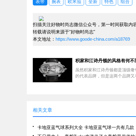
表带
腕表
欧米茄
全新
特色
组合
扫描关注好物时尚志微信公众号，第一时间获取内
转载请说明来源于"好物时尚志"
本文地址：
https://www.goode-china.com/a18769
上一篇
虽然积家和江诗丹顿都是顶级奢
的代表品牌，但是这两个品牌又
乎是完全不同的气质，甚至可以
湖中风格迥异的两个流派，一个
精益求精的工程师，一个更像是
奂的艺术家。就积家而言，一直
相关文章
卡地亚蓝气球系列大全 卡地亚蓝气球一共有几款