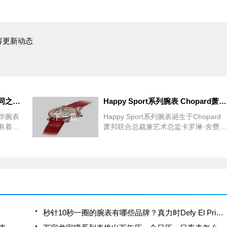
容更新动态
积家和江诗丹顿的风格有何不同之处？
Happy Sport系列腕表 Chopard萧邦经典腕表身披红色霞衣
华腕表
下一篇
Happy Sport系列腕表诞生于Chopard
有着几
萧邦联合总裁兼艺术总监卡罗琳·舍费尔
说是江
(Caroline Scheufele)的灵思创意，自
更像是
1993年问世以来，不断在制表业传递其
美轮美
自由精神和现代气息。如
以
秒针10秒一圈的腕表有哪些品牌？真力时Defy El Primero 21