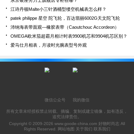
东京银座劳力士旗舰店专柜在哪？
江诗丹顿Malte小三针酒桶型缕空机械表怎么样？
patek philippe 星空 陀飞轮，百达翡丽6002G天文陀飞轮
沛纳海表带面观—橡胶表带（Caoutchouc Accordeon）
OMEGA欧米茄超霸月相计时表9900机芯和9904机芯区别？
爱马仕月相表，月读时光腕表型号外观
微信公众号
我的微信
所有文章未经授权禁止转载、摘编、复制或建立镜像，如有违反，
追究法律责任。
Copyright © 2009-2026
www.goode-china.com
好物时尚志 All
Rights Reserved.
网站地图
关于我们
联系我们