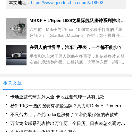
本文地址：
https://www.goode-china.com/a18502
MB&F + L’Epée 1839之星际舰队座钟系列推出全新Starfleet Explorer星际探险家版本
上一篇
六年前，MB&F与L'Epée 1839首次联手打造的「星
际舰队」（Starfleet Machine）座钟，如今将展开另
一段伟大远征。2020年回归的空间站座钟外型更精实
并增加亮色细节，还加入由三艘
在男人的世界里，汽车与手表，一个都不能少？
下一篇
手表和汽车对于男人到底有多重要，相信很多读者朋
友都比我清楚的很。归根结底，这两件东西，起到了
其它东西不能轻易替代的作用。自从我们成为依赖社
会才能生存的那一刻，别人眼中的我们自己就变得格
外重要，形象的重
相关文章
卡地亚蓝气球系列大全 卡地亚蓝气球一共有几款
秒针10秒一圈的腕表有哪些品牌？真力时Defy El Primero 21
不只劳力士，帝舵Tudor也涨价了？帝舵最保值的表款式
万宝龙宝曦系列表推出万年历、全日历、日夜表怎么调时间？