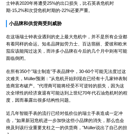
士钟表2020年将遭受25%的出口损失，比石英表危机时
期-15,2%和次贷危机时期的-22%还要严重。
小品牌和供货商受到威胁
在这场瑞士钟表业遇到的史上最大危机中，并不是所有企业都
有着同样的命运。知名品牌如劳力士、百达翡丽、爱彼和欧米
茄应该能闯过这关，而许多小品牌在今后的几个月中则有可能
面临倒闭。
在所有350个"瑞士制造"手表品牌中，30-60个可能无法度过这
次难关，Müller预测："从危机开始到现在已经有十几家钟表制
造商宣布破产。"代理商可能将经受不可逆转的损失，因为这
次全球性的经济衰退有可能达到上世纪70年代石油危机时的程
度，因而暴露出很多结构性问题。
近几年智能手表的流行已经对低价位的瑞士手表造成一定冲
击，"如果新冠危机进一步加快这些小品牌的消失，那么也会
殃及到该行业重要支柱之一的供货商，"Müller说出了自己的担