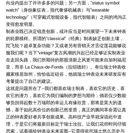
向业内提出了许许多多的问题；另一方面，"status symbol
watch"（身份象征表，指代奢侈机械表）与"wearable
technology"（可穿戴式智能设备，指代智能表）之间的鸿沟正
变得愈发明显。
制表业既已决定锐意创新，或许应当是时间展望一下未来钟表
的轮廓模样。所谓的"classical"（经典）制表缺乏创新土壤，
陀飞轮？超卓复杂功能？又或者另有营销天才舌绽莲花能够说
服我们呢？当下"vintage"复古风潮的兴起已经足够证实制表业
在走回头路，我们所期待的那股清新之风更可能来自加利福尼
亚，而非 La Chaux-de-Fonds（拉绍德封）。有位瑞士钟表收
藏家移居加州，恰恰临近硅谷，他就瑞士钟表业未来研发应有
考量提出了自己的建议。
这就是问题所在了--我们都喜欢瑞士制表，喜欢它的历史，喜
欢它的潜力，喜欢它为我们编制的梦想与期待；倘若仅少数能
够负担得起数十万瑞郎的幸运儿有缘欣赏，那将是莫大的遗
憾，基于如此高价位的创新已然变质，真正的腕间革命需让真
正的钟表爱好者共享创新成果。高科技产业早就深谙此中道
理，于是它们将最新目标定于瑞士汝拉。让我们花些时间仔细
思索，试着描绘钟表业未来蓝图--它需得依托瑞士悠久历史与