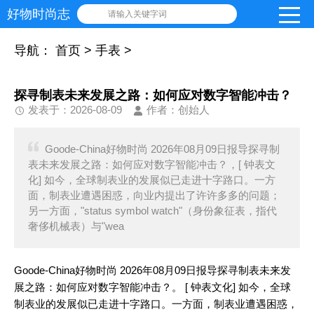
好物时尚志
请输入关键字词
导航：
首页
>
手表
>
探寻制表未来发展之路：如何应对数字智能冲击？
发表于：2026-08-09
作者：创始人
Goode-China好物时尚 2026年08月09日报导探寻制
表未来发展之路：如何应对数字智能冲击？，[ 钟表文
化] 如今，全球制表业的发展似已走进十字路口。一方
面，制表业遭遇困惑，向业内提出了许许多多的问题；
另一方面，"status symbol watch"（身份象征表，指代
奢侈机械表）与"wea
Goode-China好物时尚 2026年08月09日报导探寻制表未来发
展之路：如何应对数字智能冲击？。 [ 钟表文化] 如今，全球
制表业的发展似已走进十字路口。一方面，制表业遭遇困惑，