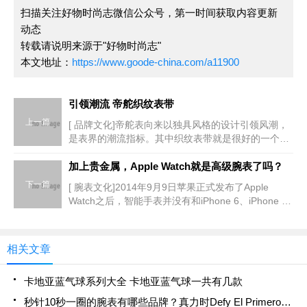
扫描关注好物时尚志微信公众号，第一时间获取内容更新
动态
转载请说明来源于"好物时尚志"
本文地址：
https://www.goode-china.com/a11900
引领潮流 帝舵织纹表带
上一篇
[ 品牌文化]帝舵表向来以独具风格的设计引领风潮，
是表界的潮流指标。其中织纹表带就是很好的一个例
子。早在2009年，正当大多数瑞士奢侈腕表品牌尚未
注意到织纹表带，或认为不了配不上他们精致的产品
加上贵金属，Apple Watch就是高级腕表了吗？
时，织纹
下一篇
[ 腕表文化]2014年9月9日苹果正式发布了Apple
Watch之后，智能手表并没有和iPhone 6、iPhone 6
Plus一同出现在大众消费手中（因为其配套的软件系
统没有做好），而是拖延至
相关文章
卡地亚蓝气球系列大全 卡地亚蓝气球一共有几款
秒针10秒一圈的腕表有哪些品牌？真力时Defy El Primero 21