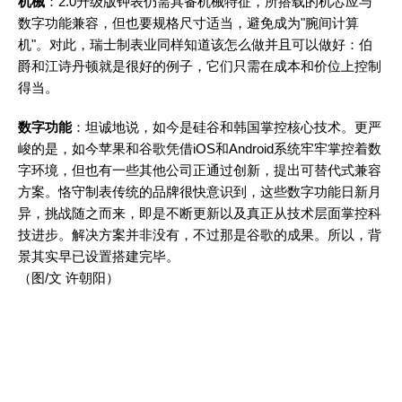
机械
：2.0升级版钟表仍需具备机械特征，所搭载的机芯应与
数字功能兼容，但也要规格尺寸适当，避免成为"腕间计算
机"。对此，瑞士制表业同样知道该怎么做并且可以做好：伯
爵和江诗丹顿就是很好的例子，它们只需在成本和价位上控制
得当。
数字功能
：坦诚地说，如今是硅谷和韩国掌控核心技术。更严
峻的是，如今苹果和谷歌凭借iOS和Android系统牢牢掌控着数
字环境，但也有一些其他公司正通过创新，提出可替代式兼容
方案。恪守制表传统的品牌很快意识到，这些数字功能日新月
异，挑战随之而来，即是不断更新以及真正从技术层面掌控科
技进步。解决方案并非没有，不过那是谷歌的成果。所以，背
景其实早已设置搭建完毕。
（图/文 许朝阳）