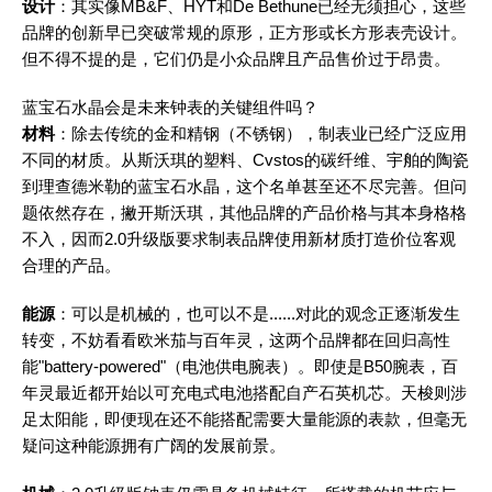
设计
：其实像MB&F、HYT和De Bethune已经无须担心，这些
品牌的创新早已突破常规的原形，正方形或长方形表壳设计。
但不得不提的是，它们仍是小众品牌且产品售价过于昂贵。
蓝宝石水晶会是未来钟表的关键组件吗？
材料
：除去传统的金和精钢（不锈钢），制表业已经广泛应用
不同的材质。从斯沃琪的塑料、Cvstos的碳纤维、宇舶的陶瓷
到理查德米勒的蓝宝石水晶，这个名单甚至还不尽完善。但问
题依然存在，撇开斯沃琪，其他品牌的产品价格与其本身格格
不入，因而2.0升级版要求制表品牌使用新材质打造价位客观
合理的产品。
能源
：可以是机械的，也可以不是......对此的观念正逐渐发生
转变，不妨看看欧米茄与百年灵，这两个品牌都在回归高性
能"battery-powered"（电池供电腕表）。即使是B50腕表，百
年灵最近都开始以可充电式电池搭配自产石英机芯。天梭则涉
足太阳能，即便现在还不能搭配需要大量能源的表款，但毫无
疑问这种能源拥有广阔的发展前景。