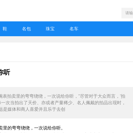
鞋
名包
珠宝
名车
你听
07日报导腕表拍卖里的弯弯绕绕，一次说给你听，"尽管对于大众而言，'拍
但每一次当拍出了天价、亦或者产量稀少、名人佩戴的拍品出现时，
远是媒体和商人喜爱并且乐于去创
导腕表拍卖里的弯弯绕绕，一次说给你听。