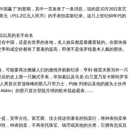
"中国赢了"的那期，其中一页发表了一条消息，说的是10月26日富艺
万美元（约1.2亿元人民币）的手表拍卖新纪录。这只上世纪60年代的
后以其的名字命名
是在中国，还是在世界的各地，名人效应都是毋庸置疑的。在那块保
交率和成交价都有了显著的提高，即便不是保罗纽曼本人戴的那块。
可能要再次燃爆人们的激情并刷新纪录：亨利·格雷夫斯另外一只
皇后的史上第一只腕式手表，毕加索以及马龙·白兰度乃至卡斯特罗等
伴随人类首次登顶珠峰的那几只劳力士，约翰·列侬以及他的披头士伙伴
Aldrin）的那只首次登陆月球的欧米茄超霸表……
提，安帝古伦、富艺斯、佳士得这些著名的拍卖行，将钟表拍卖单
事性，钟表拍卖，不再依托珠宝、钱币或其他的分类，它拥有忠实且