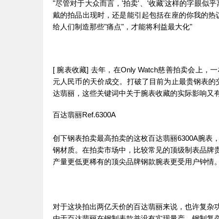
"尽管对于大众而言，'拍卖'、'收藏'这样的字眼
戴的拍品出现时，还是能引起包括在座的你我的热
给人们制造那些"痛点"，才能将利益最大化"
[ 腕表收藏] 去年，在Only Watch慈善拍卖会上，
元人民币的天价成交。打破了目前为止最贵钢表的
达翡丽，这些关键词中关于腕表收藏的实际影响又
百达翡丽Ref.6300A
创下钢表拍卖最高拍卖的这枚百达翡丽6300A腕
钢材质。在拍卖市场中，比较常见的顶级制表品牌
产量更低更稀有的顶尖品牌钢款腕表更受用户钟情
对于这块拍出两亿天价的百达翡丽来说，也许复杂
由于百达翡丽在钢制表款并没有实现量产，钢制复