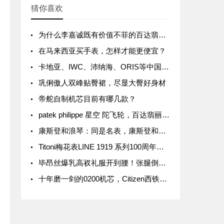
猜你喜欢
为什么李嘉诚既有价值不菲的百达翡丽，也戴几千块钱的电子表？
在马来西亚买手表，怎样才能更便宜？
卡地亚、IWC、沛纳海、ORIS等中国涨价，最高涨幅15%
巩俐傲人双峰贴臀裙，尽显大臀好身材
帝舵自制机芯目前有哪几款？
patek philippe 星空 陀飞轮，百达翡丽6002G天文陀飞轮
康斯登和浪琴：同是名表，康斯登和浪琴究竟有何区别？
Titoni梅花表LINE 1919 系列100周年纪念款价格介绍
毕昂丝爆乳高衩礼服开到腰！张腿倒出巨胸、三角洲网暴动
十年磨一剑的0200机芯，Citizen西铁城发布全新高级腕表