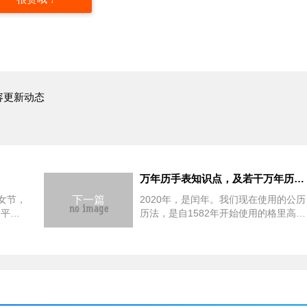
容更新动态
”
万年历手表知识点，及若干万年历表推荐
妇女节，
下一篇
2020年，是闰年。我们现在使用的公历
和平
历法，是自1582年开始使用的格里高利
"。在我
历。格里高利历所显示的12个月，每月
节"或
天数不等，包含28天、30天和31天。每
代的发
个能被4整除的年份是为闰年，但能被
100整除的年