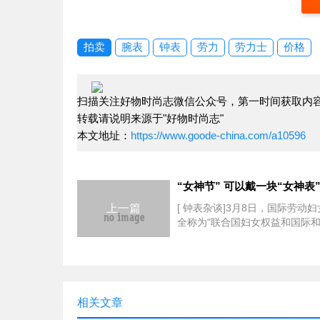
拍卖
腕表
钟表
劳力
劳力士
价格
扫描关注好物时尚志微信公众号，第一时间获取内
转载请说明来源于"好物时尚志"
本文地址：
https://www.goode-china.com/a10596
“女神节” 可以戴一块“女神表
上一篇
[ 钟表杂谈]3月8日，国际劳动
全称为"联合国妇女权益和国际
日"或"联合国女权和国际和平日
国又被称为"国际妇女节"、"三八
者"三八妇女节"等。后来随着时
展，有不少未婚女
相关文章