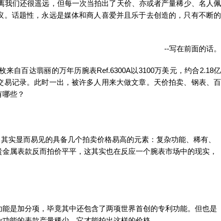
似乎离我们还很遥远，但每一次当拍出了天价、亦或者产量稀少、名人佩
议。话题性，永远是媒体和商人喜爱并且乐于去创造的，只有不断的
--写在前面的话。
一枚来自百达翡丽的万年历腕表Ref.6300A以3100万美元，约合2.18亿
交易记录。此时一出，被许多人用来大做文章。天价拍卖、钢表、百
有哪些？
表，其实显而易见的具备几个拍卖价格易高的元素：复杂功能、稀有、
贵金属表款反而拍价平平，这其实也在反应一个腕表市场中的现实，
。
功能是加分项，毕竟其中还包含了两项世界首创的专利功能。但也是
杂功能的表款产量稀少，它才能拍出这样的价格。