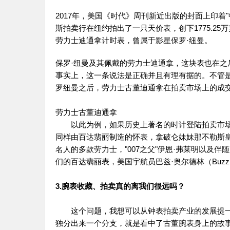
2017年，美国《时代》周刊新近出版的封面上印着
斯拍卖行在纽约拍出了一只天价表，创下1775.25
劳力士迪通拿计时表，曾属于影星保罗·纽曼。
保罗·纽曼及其佩戴的劳力士迪通拿，这块表也在之
事实上，这一条说法是正确并且有理有据的。不管
罗纽曼之后，劳力士古董迪通拿在拍卖市场上的成
劳力士古董迪通拿
以此为例，如果历史上著名的时计登陆拍卖市场，
同样由百达翡丽制造的怀表，拿破仑妹妹那不勒斯
名人的多款劳力士，"007之父"伊恩·弗莱明以及
们的百达翡丽表，美国宇航员巴兹·奥尔德林（Buzz 
3.腕表收藏、拍卖真的离我们很远吗？
这个问题，我想可以从钟表拍卖产业的发展提一
独分出来一个分支，就是看中了古董腕表身上的故