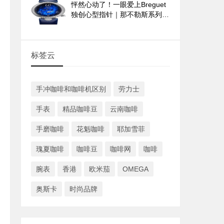
怦然心动了！一眼爱上Breguet
独创心型指针｜那不勒斯系列
9835与9838腕表
标签云
手冲咖啡和咖啡机区别
劳力士
手表
精品咖啡豆
云南咖啡
手磨咖啡
花魁咖啡
耶加雪菲
瑰夏咖啡
咖啡豆
咖啡网
咖啡
腕表
香港
欧米茄
OMEGA
奥斯卡
时尚品牌