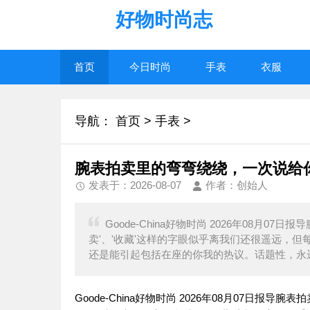
好物时尚志
首页
今日时尚
手表
衣服
导航：
首页
>
手表
>
腕表拍卖里的弯弯绕绕，一次说给
发表于：2026-08-07
作者：创始人
Goode-China好物时尚 2026年08月
卖'、'收藏'这样的字眼似乎离我们还很遥远，
还是能引起包括在座的你我的热议。话题性，永
Goode-China好物时尚 2026年08月07日报