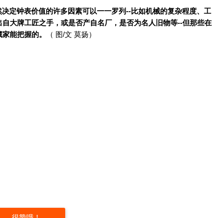
然决定钟表价值的许多因素可以一一罗列--比如机械的复杂程度、工
自大牌工匠之手，或是否产自名厂，是否为名人旧物等--但那些在
藏家能把握的。
（ 图/文 莫扬）
很赞哦！