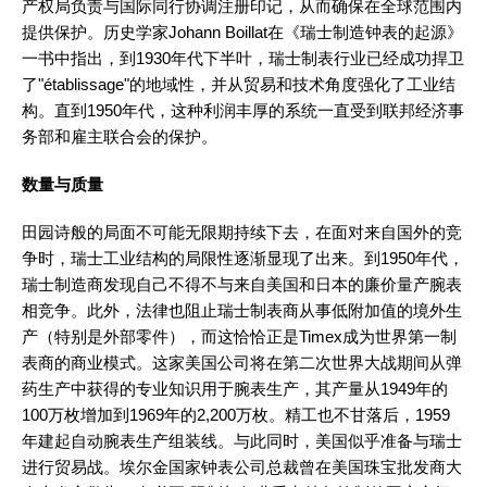
产权局负责与国际同行协调注册印记，从而确保在全球范围内
提供保护。历史学家Johann Boillat在《瑞士制造钟表的起源》
一书中指出，到1930年代下半叶，瑞士制表行业已经成功捍卫
了"établissage"的地域性，并从贸易和技术角度强化了工业结
构。直到1950年代，这种利润丰厚的系统一直受到联邦经济事
务部和雇主联合会的保护。
数量与质量
田园诗般的局面不可能无限期持续下去，在面对来自国外的竞
争时，瑞士工业结构的局限性逐渐显现了出来。到1950年代，
瑞士制造商发现自己不得不与来自美国和日本的廉价量产腕表
相竞争。此外，法律也阻止瑞士制表商从事低附加值的境外生
产（特别是外部零件），而这恰恰正是Timex成为世界第一制
表商的商业模式。这家美国公司将在第二次世界大战期间从弹
药生产中获得的专业知识用于腕表生产，其产量从1949年的
100万枚增加到1969年的2,200万枚。精工也不甘落后，1959
年建起自动腕表生产组装线。与此同时，美国似乎准备与瑞士
进行贸易战。埃尔金国家钟表公司总裁曾在美国珠宝批发商大