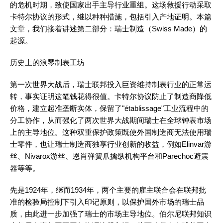
的危机时期，致使国家出手主导行业重组。这场救援行动采取
卡特尔协议的形式，继以种种措施，包括引入产地证明。本篇
文章，我们接着讲述第二部分：瑞士制造（Swiss Made）的
起源。
历史上的浪琴制表工坊
第一次世界大战后，瑞士联邦投入巨资维持制表行业的正常运
转，事实证明这笔钱花得很值。卡特尔协议防止了制造商降低
价格，建立起准垄断实体，保留了"établissage"工业流程中的
分工协作，从而强化了两次世界大战期间瑞士在全球钟表市场
上的主导地位。这种双重保护政策既使外国制造商无法使用瑞
士零件，也让瑞士制造商独享行业创新的收益，例如Elinvar游
丝、Nivarox游丝、恩肖弹簧爪擒纵机构平台和Parechoc避震
器等等。
先是1924年，继而1934年，两个主要的雇主联合会在联邦批
准的检验局控制下引入印记原则，以保护国外市场的瑞士品
质，由此进一步加强了瑞士的市场主导地位。伯尔尼联邦知识