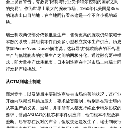
会上发言警告，有必要"限制与行业受卡特尔控制的国家之间
的交易"。作为世界上最大的腕表市场，1950年代美国是35％
的瑞表出口目的地，在当地同行看来这是一个不容小视的威
胁。
瑞士制表商仅部分依赖批量生产，售价更高的腕表仍然依赖于
零散的系统，其组装零件由众多小型独立实体生产供应。历史
学家Pierre-Yves Donzé描述说，这就导致"优质腕表的不合理
生产与低端腕表的批量生产之间的两极分化。通过融合两种模
式，即大量生产优质腕表，日本制造商在全球市场上向瑞士同
行发起严峻挑战。"
从CTM到瑞士制造
面对竞争，以及随后主要制造商失去市场份额的状况，该行业
开始向联邦当局施加压力，要求放宽限制，特别是在瑞士境内
从事生产的义务。当然，并非所有人都支持终止卡特尔协议的
要求，譬如ASUAG的机芯和零件供应商，他们根本不想放弃
垄断。尽管存在反对的声音，但改变还是发生了，瑞士制表行