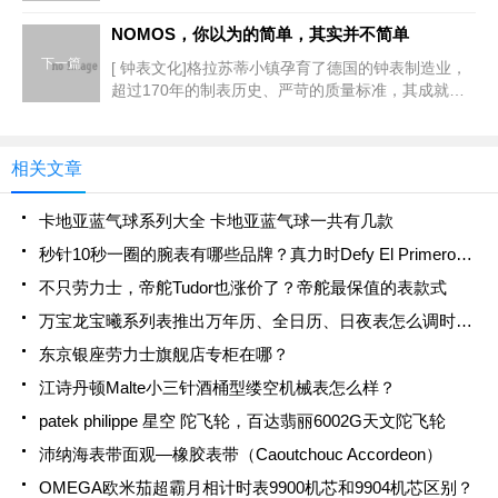
万国表、朗格、伯爵等等品牌，不知道大家是否已经
一睹新品的面貌。在这么多新品当中，让你最印象深
NOMOS，你以为的简单，其实并不简单
刻的是哪一款
下一篇
[ 钟表文化]格拉苏蒂小镇孕育了德国的钟表制造业，
超过170年的制表历史、严苛的质量标准，其成就使
得同行难望其项背。诞生于此的NOMOS，继承了德
国严谨的制表传统，同时也融入了品牌的美学风格，
在制表界
相关文章
卡地亚蓝气球系列大全 卡地亚蓝气球一共有几款
秒针10秒一圈的腕表有哪些品牌？真力时Defy El Primero 21
不只劳力士，帝舵Tudor也涨价了？帝舵最保值的表款式
万宝龙宝曦系列表推出万年历、全日历、日夜表怎么调时间？
东京银座劳力士旗舰店专柜在哪？
江诗丹顿Malte小三针酒桶型缕空机械表怎么样？
patek philippe 星空 陀飞轮，百达翡丽6002G天文陀飞轮
沛纳海表带面观—橡胶表带（Caoutchouc Accordeon）
OMEGA欧米茄超霸月相计时表9900机芯和9904机芯区别？