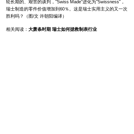
轮长期的、艰苦的谈判，"Swiss Made"进化为"Swissness"，
瑞士制造的零件价值增加到60％。这是瑞士实用主义的又一次
胜利吗？（图/文 许朝阳编译）
相关阅读：
大萧条时期 瑞士如何拯救制表行业