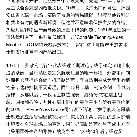
业逐渐走向开放。过渡分三个阶段完成。先是1952年，废除了
雇主联合会规定的最低关税。10年后，取消出口许可证，外国
实体进入瑞士市场，清除了最后的贸易障碍。过渡期使各利益
相关者有时间适应新环境，但这并不意味着保护主义的终结。
为应对因转移生产而导致的质量下降的问题，1961年通过的一
项法律引入了一系列最低标准，即"Contrôle Technique des
Montres"（CTM钟表检验技术），旨在"防止可能严重损害瑞
士制表行业声誉的产品出口。"
1971年，州政府与行业代表经过长期讨论，终于确定了瑞士制
造的条例。当时精度是定义腕表质量的唯一标准，外部零件制
造商担心新措施会偏向机芯制造商，而自己则会成为竞争的牺
牲品，这种担忧不无道理。同年12月，瑞士制造条例上升成为
法律。从那以后，一枚瑞士制造腕表，必须"机芯在瑞士组
装、调校和检验，并且在瑞士制造的零件至少占所有零件价值
的50％。"Pierre-Yves Donzé得出以下结论："关于腕表使用瑞
士制造的立法管理应被视为一种实用的工具，其目的是保护瑞
士腕表在全球市场上的声誉，同时提高制造商在生产成本方面
（采用国外生产的零件）的竞争力。"大约40年后，经过又一