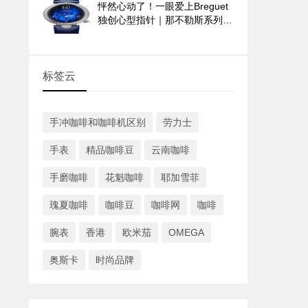
怦然心动了！一眼爱上Breguet
独创心型指针｜那不勒斯系列
9835与9838腕表
标签云
手冲咖啡和咖啡机区别
劳力士
手表
精品咖啡豆
云南咖啡
手磨咖啡
花魁咖啡
耶加雪菲
瑰夏咖啡
咖啡豆
咖啡网
咖啡
腕表
香港
欧米茄
OMEGA
奥斯卡
时尚品牌