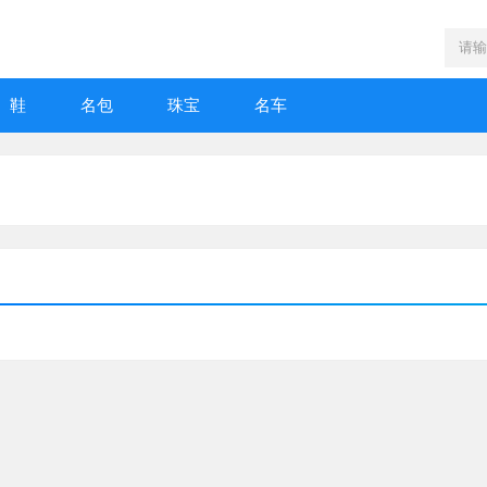
鞋
名包
珠宝
名车