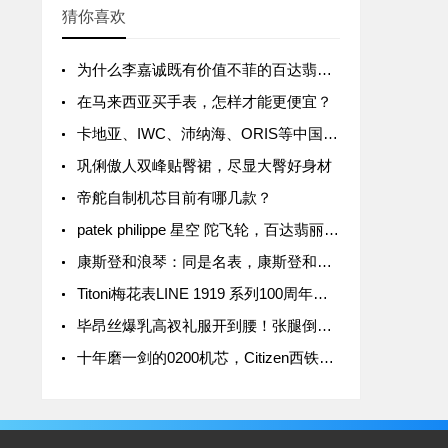
猜你喜欢
为什么李嘉诚既有价值不菲的百达翡丽，也戴几千块钱的电子表？
在马来西亚买手表，怎样才能更便宜？
卡地亚、IWC、沛纳海、ORIS等中国涨价，最高涨幅15%
巩俐傲人双峰贴臀裙，尽显大臀好身材
帝舵自制机芯目前有哪几款？
patek philippe 星空 陀飞轮，百达翡丽6002G天文陀飞轮
康斯登和浪琴：同是名表，康斯登和浪琴究竟有何区别？
Titoni梅花表LINE 1919 系列100周年纪念款价格介绍
毕昂丝爆乳高衩礼服开到腰！张腿倒出巨胸、三角洲网暴动
十年磨一剑的0200机芯，Citizen西铁城发布全新高级腕表