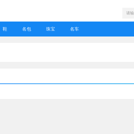
鞋
名包
珠宝
名车