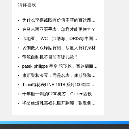
猜你喜欢
为什么李嘉诚既有价值不菲的百达翡丽，也戴几千块钱的电子表？
在马来西亚买手表，怎样才能更便宜？
卡地亚、IWC、沛纳海、ORIS等中国涨价，最高涨幅15%
巩俐傲人双峰贴臀裙，尽显大臀好身材
帝舵自制机芯目前有哪几款？
patek philippe 星空 陀飞轮，百达翡丽6002G天文陀飞轮
康斯登和浪琴：同是名表，康斯登和浪琴究竟有何区别？
Titoni梅花表LINE 1919 系列100周年纪念款价格介绍
十年磨一剑的0200机芯，Citizen西铁城发布全新高级腕表
毕昂丝爆乳高衩礼服开到腰！张腿倒出巨胸、三角洲网暴动