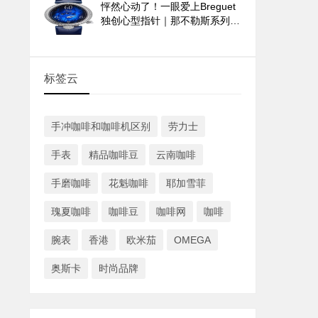
怦然心动了！一眼爱上Breguet
独创心型指针｜那不勒斯系列
9835与9838腕表
标签云
手冲咖啡和咖啡机区别
劳力士
手表
精品咖啡豆
云南咖啡
手磨咖啡
花魁咖啡
耶加雪菲
瑰夏咖啡
咖啡豆
咖啡网
咖啡
腕表
香港
欧米茄
OMEGA
奥斯卡
时尚品牌