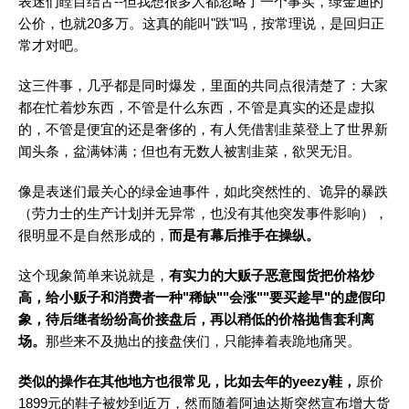
表迷们瞠目结舌--但我想很多人都忽略了一个事实，绿金迪的
公价，也就20多万。这真的能叫"跌"吗，按常理说，是回归正
常才对吧。
这三件事，几乎都是同时爆发，里面的共同点很清楚了：大家
都在忙着炒东西，不管是什么东西，不管是真实的还是虚拟
的，不管是便宜的还是奢侈的，有人凭借割韭菜登上了世界新
闻头条，盆满钵满；但也有无数人被割韭菜，欲哭无泪。
像是表迷们最关心的绿金迪事件，如此突然性的、诡异的暴跌
（劳力士的生产计划并无异常，也没有其他突发事件影响），
很明显不是自然形成的，
而是有幕后推手在操纵。
这个现象简单来说就是，
有实力的大贩子恶意囤货把价格炒
高，给小贩子和消费者一种"稀缺""会涨""要买趁早"的虚假印
象，待后继者纷纷高价接盘后，再以稍低的价格抛售套利离
场。
那些来不及抛出的接盘侠们，只能捧着表跪地痛哭。
类似的操作在其他地方也很常见，比如去年的yeezy鞋
，
原价
1899元的鞋子被炒到近万，然而随着阿迪达斯突然宣布增大货