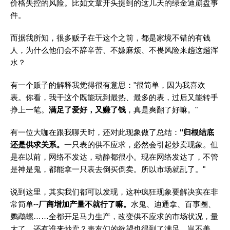
价格失控的风险。比如文章开头提到的这几天的绿金迪崩盘事
件。
而据我所知，很多贩子在干这个之前，都是家境不错的有钱
人，为什么他们会不辞辛苦、不嫌麻烦、不畏风险来趟这趟浑
水？
有一个贩子的解释我觉得很有意思："很简单，因为我喜欢
表。你看，我干这个既能玩到最热、最多的表，过后又能转手
挣上一笔。
满足了爱好，又赚了钱
，真是爽翻了好嘛。"
有一位大咖在跟我聊天时，还对此现象做了总结：
"归根结底
还是供求关系。
一只表的供不应求，必然会引起炒卖现象。但
是在以前，网络不发达，动静都很小。现在网络发达了，不管
是神是鬼，都能拿一只表去倒买倒卖。所以市场就乱了。"
说到这里，其实我们都可以发现，这种疯狂现象要解决实在非
常简单--
厂商增加产量不就行了嘛。
水鬼、迪通拿、百事圈、
鹦鹉螺……全都开足马力生产，改变供不应求的市场状况，量
大了，还有谁来炒卖？表友们的欲望也得到了满足，岂不美