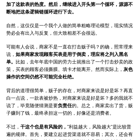
加了这款表的热度。然后，继续进入开头第一个循环，源源不
断地把这条逻辑链循环进行下去。
自然，这仅仅是一个我个人做的简单粗略理论模型，现实情况
势必会有出入与反复，但大致相差不会很远。
可能有人会说，商家不是一直在打击贩子吗？的确，照常理来
说，
如果商家发现顾客买表是用于倒卖，理应将之列入黑名
单。
比如，去年年底中国的劳力士就推出了一个打击炒卖的政
策，买表的顾客必须撕膜、填卡才能离开。然而实际上，
灰色
操作的空间仍然不可能完全杜绝。
背后的道理很简单，贩子的存在，对商家来说是好是坏？再直
白一点说，一款表被炒热，对商家来说是好是坏？多的我就不
说了，毕竟随便猜测是要
负责任
的。总之，商家卖出了货，贩
子赚到了钱，最终承担这一切的，好像还是消费者。
不过，
干这个也是有风险的，
"利益越大，风险越大"是比较普
遍的规律。首先，要建立起进货渠道就不容易；其次，还会有