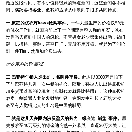
最近这段时间，有不少值得留意的热点新闻，这些新闻各不相
同，横跨各行各业。但我却逐渐从中嗅到了很多共同特点。
一.疯狂的优衣库kaws抢购事件。
一件大量生产的价格仅99元
的优衣库T恤，就因为印上了一个潮流涂鸦大咖的图案，就在
发售当天遭到中国人的疯抢。不管男女老少都集体出动，钻门
缝、扒模特、赛跑，甚至扭打，无所不用其极。就是为了能抢
到一件T恤，然后加价卖出去。
优衣库的抢购"盛况"
二.巴菲特午餐人选出炉，名叫孙宇晨。
此人以3000万元拍下
了与巴菲特共进一次午餐的机会。随后，孙被人扒出是靠投机
加密货币致富的投机者（典型代表就是比特币），这种靠投机
炒卖、割普通人韭菜发财的行径，在网友中引起了轩然大波，
甚至有人觉得此人的出名是中国的耻辱。
三.就是这几天在圈内沸反盈天的劳力士绿金迪"崩盘"事件。
原
先被炒至40万级别的绿金迪突然一路暴跌，直逼30万大关，让