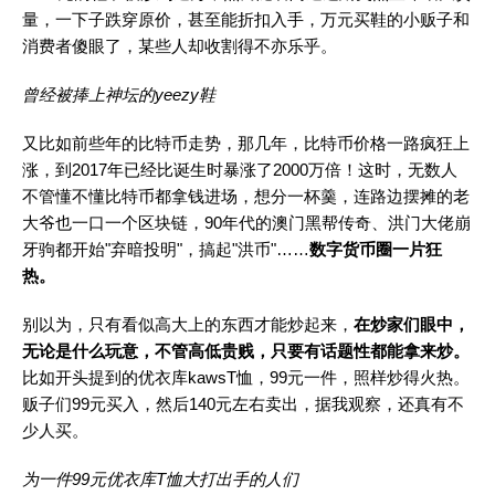
量，一下子跌穿原价，甚至能折扣入手，万元买鞋的小贩子和
消费者傻眼了，某些人却收割得不亦乐乎。
曾经被捧上神坛的yeezy鞋
又比如前些年的比特币走势，那几年，比特币价格一路疯狂上
涨，到2017年已经比诞生时暴涨了2000万倍！这时，无数人
不管懂不懂比特币都拿钱进场，想分一杯羹，连路边摆摊的老
大爷也一口一个区块链，90年代的澳门黑帮传奇、洪门大佬崩
牙驹都开始"弃暗投明"，搞起"洪币"……
数字货币圈一片狂
热。
别以为，只有看似高大上的东西才能炒起来，
在炒家们眼中，
无论是什么玩意，不管高低贵贱，只要有话题性都能拿来炒。
比如开头提到的优衣库kawsT恤，99元一件，照样炒得火热。
贩子们99元买入，然后140元左右卖出，据我观察，还真有不
少人买。
为一件99元优衣库T恤大打出手的人们