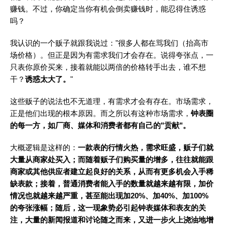
赚钱。不过，你确定当你有机会倒卖赚钱时，能忍得住诱惑
吗？
我认识的一个贩子就跟我说过："很多人都在骂我们（抬高市
场价格）。但正是因为有需求我们才会存在。说得夸张点，一
只表你原价买来，接着就能以两倍的价格转手出去，谁不想
干？
诱惑太大了。
"
这些贩子的说法也不无道理，有需求才会有存在。市场需求，
正是他们出现的根本原因。而之所以有这种市场需求，
钟表圈
的每一方，如厂商、媒体和消费者都有自己的"贡献"。
大概逻辑是这样的：
一款表的行情火热，需求旺盛，贩子们就
大量从商家处买入；而随着贩子们购买量的增多，往往就能跟
商家或其他供应者建立起良好的关系，从而有更多机会入手稀
缺表款；接着，普通消费者能入手的数量就越来越有限，加价
情况也就越来越严重，甚至能出现加20%、加40%、加100%
的夸张涨幅；随后，这一现象势必引起钟表媒体和表友的关
注，大量的新闻报道和讨论随之而来，又进一步火上浇油地增