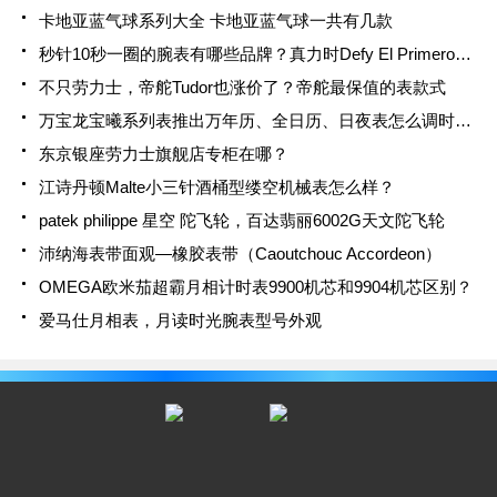
卡地亚蓝气球系列大全 卡地亚蓝气球一共有几款
秒针10秒一圈的腕表有哪些品牌？真力时Defy El Primero 21
不只劳力士，帝舵Tudor也涨价了？帝舵最保值的表款式
万宝龙宝曦系列表推出万年历、全日历、日夜表怎么调时间？
东京银座劳力士旗舰店专柜在哪？
江诗丹顿Malte小三针酒桶型缕空机械表怎么样？
patek philippe 星空 陀飞轮，百达翡丽6002G天文陀飞轮
沛纳海表带面观—橡胶表带（Caoutchouc Accordeon）
OMEGA欧米茄超霸月相计时表9900机芯和9904机芯区别？
爱马仕月相表，月读时光腕表型号外观