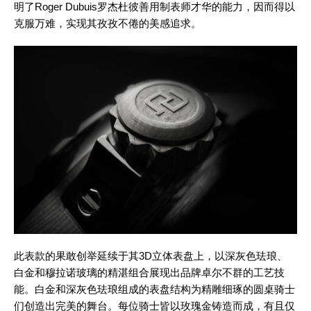
明了Roger Dubuis罗杰杜彼善用制表师才华的能力，因而得以
克服万难，实现其孜孜不倦的美感追求。
此表款的果敢创举延续于其3D立体表盘上，以深灰色珐琅、
白金和穆拉诺玻璃的精湛组合展现出品牌卓尔不群的工艺技
能。白金和深灰色珐琅组成的表盘结构为精雕细琢的圆桌骑士
们创造出完美的舞台。每位骑士皆以玫瑰金铸造而成，有且仅