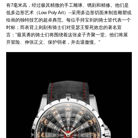
有7毫米高，经过极其精微的手工雕琢、镌刻和精修。他们是
低多边形艺术（Low Poly Art）--采用多边形切面来制造雕塑或
绘画的独特技艺的超卓典范。每位手持宝剑的骑士皆代表一个
时标；而表背上则刻有骑士们对亚瑟王誓死效忠的著名宣
言："最英勇的骑士们将围绕着这张桌子齐聚一堂。他们将展
开冒险、伸张正义、保护弱者，并击退傲慢。"