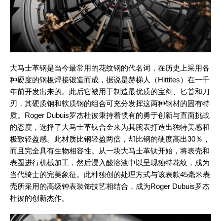
大马士革钢是当今最常用的花纹钢的代名词，在历史上采用各
种硬度的钢板焊接锻造而成，据说是赫梯人（Hittites）在一千
年前开发出来的。此后它被用于制造最优质的宝剑、匕首和刀
刃，其硬质钢和软质钢的组合可充分发挥这两种钢材的固有特
质。Roger Dubuis罗杰杜彼秉持着惯有的勇于创新与直面挑战
的态度，选择了大马士革钛合金来为其腕表打造出独特美感和
极致轻盈感。此材质比钢轻盈两倍，却比钢的硬度高出30％，
而且完全具有生物相容性。从一块大马士革钛开始，将表壳和
表圈进行机械加工，然后浸入酸溶液中以呈现独特花纹，成为
当代骑士的完美象征。此种独创的处理方式与该表款45毫米表
壳所采用的高级钟表装饰技艺相结合，成为Roger Dubuis罗杰
杜彼的创新杰作。