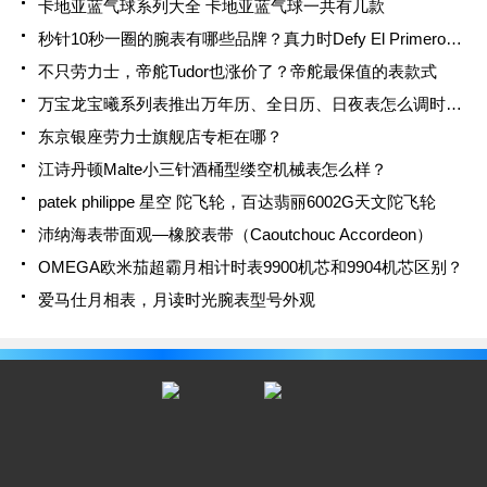
卡地亚蓝气球系列大全 卡地亚蓝气球一共有几款
秒针10秒一圈的腕表有哪些品牌？真力时Defy El Primero 21
不只劳力士，帝舵Tudor也涨价了？帝舵最保值的表款式
万宝龙宝曦系列表推出万年历、全日历、日夜表怎么调时间？
东京银座劳力士旗舰店专柜在哪？
江诗丹顿Malte小三针酒桶型缕空机械表怎么样？
patek philippe 星空 陀飞轮，百达翡丽6002G天文陀飞轮
沛纳海表带面观—橡胶表带（Caoutchouc Accordeon）
OMEGA欧米茄超霸月相计时表9900机芯和9904机芯区别？
爱马仕月相表，月读时光腕表型号外观