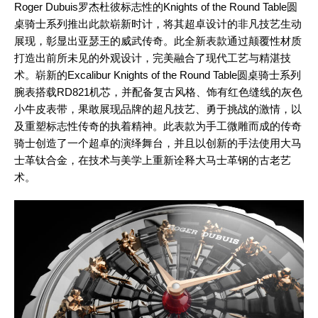
Roger Dubuis罗杰杜彼标志性的Knights of the Round Table圆
桌骑士系列推出此款崭新时计，将其超卓设计的非凡技艺生动
展现，彰显出亚瑟王的威武传奇。此全新表款通过颠覆性材质
打造出前所未见的外观设计，完美融合了现代工艺与精湛技
术。崭新的Excalibur Knights of the Round Table圆桌骑士系列
腕表搭载RD821机芯，并配备复古风格、饰有红色缝线的灰色
小牛皮表带，果敢展现品牌的超凡技艺、勇于挑战的激情，以
及重塑标志性传奇的执着精神。此表款为手工微雕而成的传奇
骑士创造了一个超卓的演绎舞台，并且以创新的手法使用大马
士革钛合金，在技术与美学上重新诠释大马士革钢的古老艺
术。