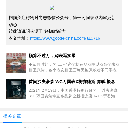
扫描关注好物时尚志微信公众号，第一时间获取内容更新
动态
转载请说明来源于"好物时尚志"
本文地址：
https://www.goode-china.com/a19716
预算不过万，购表写实录
上一篇
不知何时起，"打工人"这个梗在朋友圈以及各个表友
群里疯传，各个表友群里面每天被佩戴着不同手表
的"打工人"们刷屏。大家通过"打工人"这个梗，表达出
自己早起贪黑，拿着微薄的工资，做着辛苦的工作。
首间沙夫豪森IWC万国表X梅赛德斯-奔驰 概念店HAUS于香港开幕
平凡中透露
下一篇
2021年2月19日，中国香港特别行政区 -- 沙夫豪森
IWC万国表荣幸宣布品牌全新概念店HAUS于香港正
式开幕。该概念店由瑞士制表名家与梅赛德斯-奔驰香
港有限公司联袂打造，将为客人带来前所未有的悦享
相关文章