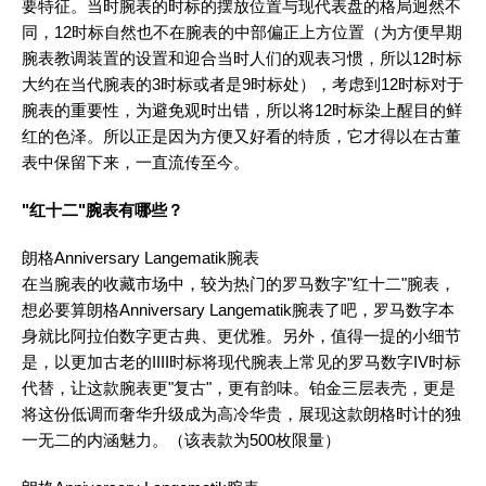
要特征。当时腕表的时标的摆放位置与现代表盘的格局迥然不
同，12时标自然也不在腕表的中部偏正上方位置（为方便早期
腕表教调装置的设置和迎合当时人们的观表习惯，所以12时标
大约在当代腕表的3时标或者是9时标处），考虑到12时标对于
腕表的重要性，为避免观时出错，所以将12时标染上醒目的鲜
红的色泽。所以正是因为方便又好看的特质，它才得以在古董
表中保留下来，一直流传至今。
"红十二"腕表有哪些？
朗格Anniversary Langematik腕表
在当腕表的收藏市场中，较为热门的罗马数字"红十二"腕表，
想必要算朗格Anniversary Langematik腕表了吧，罗马数字本
身就比阿拉伯数字更古典、更优雅。另外，值得一提的小细节
是，以更加古老的IIII时标将现代腕表上常见的罗马数字IV时标
代替，让这款腕表更"复古"，更有韵味。铂金三层表壳，更是
将这份低调而奢华升级成为高冷华贵，展现这款朗格时计的独
一无二的内涵魅力。（该表款为500枚限量）