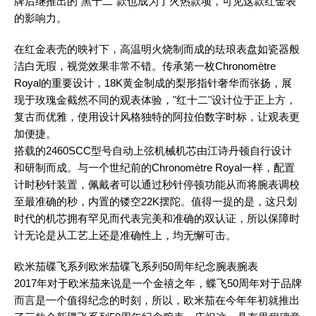
牌后继推出的"黑十二"款也成为了火热款项，可见这款红金表
的影响力。
在红金表壳的映衬下，高温明火烧制而成的珐琅表盘如瓷器般
洁白无瑕，视觉效果非常不错。传承第一枚Chronomètre
Royal的重要设计，18K黄金制成的梨形指针奢华而张扬，展
现于玫瑰金截然不同的观表体验，"红十二"设计位于正上方，
复古而优雅，使用设计风格独特的阿拉伯数字时标，让观表更
加便捷。
搭载的2460SCC型号自动上弦机械机芯由江诗丹顿自行设计
和研制而成。与一个世纪前的Chronomètre Royal一样，配置
计时秒针装置，佩戴者可以通过秒针停顿功能从而将腕表调校
至最准确的秒，内置的镂空22K摆陀。值得一提的是，这只划
时代的机芯拥有罕见而代表完美和准确的双认证，所以保障时
计无论是从工艺上还是准确性上，均无懈可击。
欧米茄碟飞系列欧米茄碟飞系列50周年纪念腕表腕表
2017年对于欧米茄来说是一个金禧之年，蝶飞50周年对于品牌
而言是一个值得纪念的时刻，所以，欧米茄在今年年初就推出